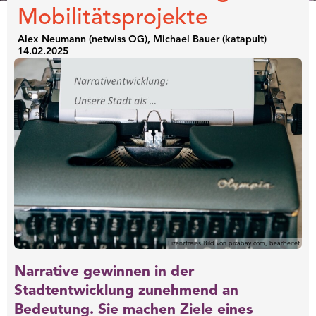
Mobilitätsprojekte
Naviga
Alex Neumann (netwiss OG), Michael Bauer (katapult)
14.02.2025
Lizenzfreies Bild von pixabay.com, bearbeitet
Narrative gewinnen in der
Stadtentwicklung zunehmend an
Bedeutung. Sie machen Ziele eines